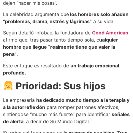
dejen “hacer mis cosas”.
La celebridad argumenta que
los hombres solo añaden
“problemas, drama, estrés y lágrimas”
a su vida.
Según detalló Infobae, la fundadora de
Good American
afirmó que, tras pasar tanto tiempo sola, c
ualquier
hombre que llegue “realmente tiene que valer la
pena”
.
Este enfoque es resultado de
un trabajo emocional
profundo.
Prioridad: Sus hijos
La empresaria
ha dedicado mucho tiempo a la terapia y
a la autorreflexión
para romper patrones afectivos,
sintiéndose “mucho más fuerte” para identificar
señales
de alerta
, a decir de Su Mundo Digital.
Su principal foco ahora es
la crianza de sus hijos, True