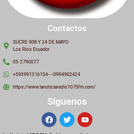
Contactos
SUCRE 908 Y 24 DE MAYO
Los Ríos Ecuador
05-2790077
+593991316154---0994902424
https://www.lanoticiaradio1075fm.com/
Síguenos