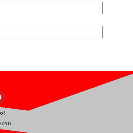
o !
AHOYO