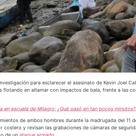
 investigación para esclarecer el asesinato de Kevin Joel Ca
s flotando en altamar con impactos de bala, frente a las c
ña en escuela de Milagro: ¿Qué pasó en tan pocos minutos?
ovimientos de ambos hombres durante la madrugada del 11 
or costero y revisan las grabaciones de cámaras de segurid
nco de un
ataque armado.