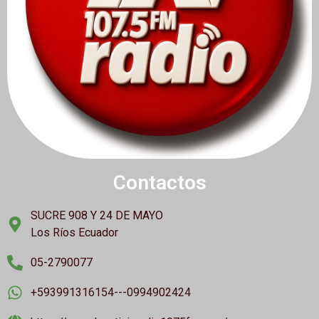
Contactos
SUCRE 908 Y 24 DE MAYO
Los Ríos Ecuador
05-2790077
+593991316154---0994902424