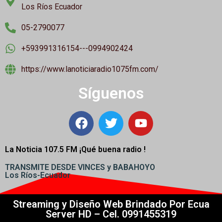
Los Ríos Ecuador
05-2790077
+593991316154---0994902424
https://www.lanoticiaradio1075fm.com/
Síguenos
La Noticia 107.5 FM ¡
Qué buena radio !
TRANSMITE DESDE VINCES y BABAHOYO
Los Ríos-Ecuador
Streaming y Diseño Web Brindado Por Ecua
Server HD – Cel. 0991455319