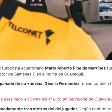
l futbolista ecuatoriano
Mario Alberto Pineida Martínez
fue
ctor de Samanes 7, en el norte de Guayaquil.
pañado de su «novia», Gisella Fernández,
quien también fu
eida asesinado en Samanes 4: Luto en Barcelona de Guayaqui
imadamente tres metros del del jugador
, según confirmar