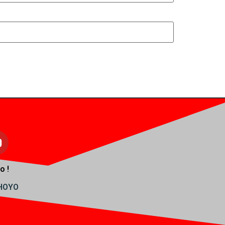
o !
AHOYO