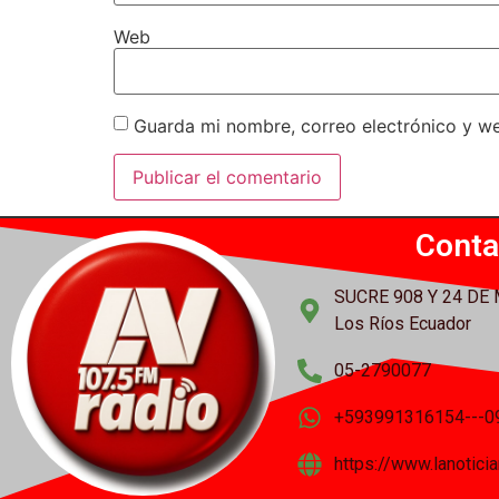
Web
Guarda mi nombre, correo electrónico y w
Conta
SUCRE 908 Y 24 DE
Los Ríos Ecuador
05-2790077
+593991316154---0
https://www.lanotic