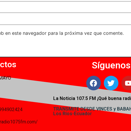
eb en este navegador para la próxima vez que comente.
ctos
Síguenos
 MAYO
La Noticia 107.5 FM ¡
Qué buena radi
TRANSMITE DESDE VINCES y BAB
994902424
Los Ríos-Ecuador
iaradio1075fm.com/