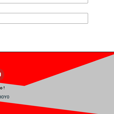
o !
AHOYO