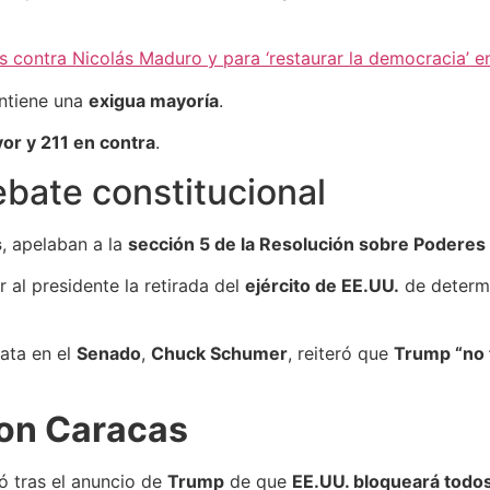
contra Nicolás Maduro y para ‘restaurar la democracia’ e
tiene una
exigua mayoría
.
vor y 211 en contra
.
bate constitucional
s
, apelaban a la
sección 5 de la Resolución sobre Poderes
 al presidente la retirada del
ejército de EE.UU.
de determi
rata en el
Senado
,
Chuck Schumer
, reiteró que
Trump “no t
con Caracas
có tras el anuncio de
Trump
de que
EE.UU. bloqueará todos