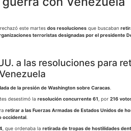
e guerra con Venezuela
rechazó este martes
dos resoluciones
que buscaban
reti
rganizaciones terroristas designadas por el presidente 
U. a las resoluciones para ret
 Venezuela
lada de la presión de Washington sobre Caracas
.
tes desestimó la
resolución concurrente 61
, por
216 votos
ra
retirar a las Fuerzas Armadas de Estados Unidos de hos
o occidental
.
4
, que ordenaba la
retirada de tropas de hostilidades den