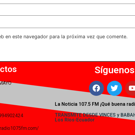
eb en este navegador para la próxima vez que comente.
ctos
Síguenos
 MAYO
La Noticia 107.5 FM ¡
Qué buena radi
TRANSMITE DESDE VINCES y BAB
994902424
Los Ríos-Ecuador
iaradio1075fm.com/