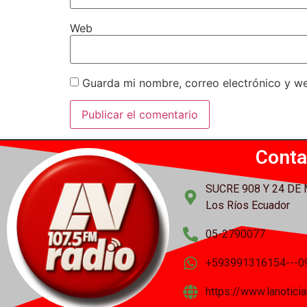
Web
Guarda mi nombre, correo electrónico y w
Conta
SUCRE 908 Y 24 DE
Los Ríos Ecuador
05-2790077
+593991316154---0
https://www.lanotic