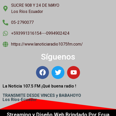
SUCRE 908 Y 24 DE MAYO
Los Ríos Ecuador
05-2790077
+593991316154---0994902424
https://www.lanoticiaradio1075fm.com/
Síguenos
La Noticia 107.5 FM ¡
Qué buena radio !
TRANSMITE DESDE VINCES y BABAHOYO
Los Ríos-Ecuador
Streaming y Diseño Web Brindado Por Ecua