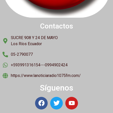
Contactos
SUCRE 908 Y 24 DE MAYO
Los Ríos Ecuador
05-2790077
+593991316154---0994902424
https://www.lanoticiaradio1075fm.com/
Síguenos