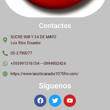
Contactos
SUCRE 908 Y 24 DE MAYO
Los Ríos Ecuador
05-2790077
+593991316154---0994902424
https://www.lanoticiaradio1075fm.com/
Síguenos