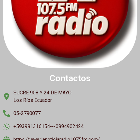
Contactos
SUCRE 908 Y 24 DE MAYO
Los Ríos Ecuador
05-2790077
+593991316154---0994902424
https://www.lanoticiaradio1075fm.com/