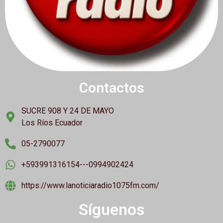
Contactos
SUCRE 908 Y 24 DE MAYO
Los Ríos Ecuador
05-2790077
+593991316154---0994902424
https://www.lanoticiaradio1075fm.com/
Síguenos