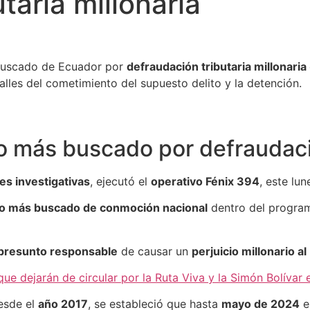
taria millonaria
buscado de Ecuador por
defraudación tributaria millonaria
talles del cometimiento del supuesto delito y la detención.
 más buscado por defraudació
es investigativas
, ejecutó el
operativo Fénix 394
, este lun
do más buscado de conmoción nacional
dentro del progra
presunto responsable
de causar un
perjuicio millonario al
ue dejarán de circular por la Ruta Viva y la Simón Bolívar 
sde el
año 2017
, se estableció que hasta
mayo de 2024
e