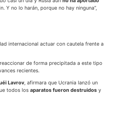
do casi un día y Rusia aún
no ha aportado
n. Y no lo harán, porque no hay ninguna”,
dad internacional actuar con cautela frente a
eaccionar de forma precipitada a este tipo
vances recientes.
uéi Lavrov
, afirmara que Ucrania lanzó un
que todos los
aparatos fueron destruidos
y