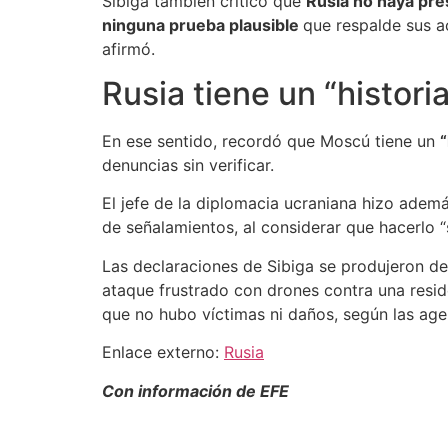
Sibiga también criticó que
Rusia no haya pr
ninguna prueba plausible
que respalde sus a
afirmó.
Rusia tiene un “histori
En ese sentido, recordó que Moscú tiene un
“
denuncias sin verificar.
El jefe de la diplomacia ucraniana hizo adem
de señalamientos, al considerar que hacerlo “
Las declaraciones de Sibiga se produjeron de
ataque frustrado con drones contra una resi
que no hubo víctimas ni daños, según las age
Enlace externo:
Rusia
Con información de EFE