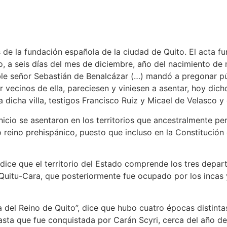
de la fundación española de la ciudad de Quito. El acta fund
to, a seis días del mes de diciembre, año del nacimiento de 
oble señor Sebastián de Benalcázar (…) mandó a pregonar púb
vecinos de ella, pareciesen y viniesen a asentar, hoy dicho 
a dicha villa, testigos Francisco Ruiz y Micael de Velasco y 
nicio se asentaron en los territorios que ancestralmente pe
ho reino prehispánico, puesto que incluso en la Constitució
 dice que el territorio del Estado comprende los tres depar
io Quitu-Cara, que posteriormente fue ocupado por los incas
a del Reino de Quito”, dice que hubo cuatro épocas distinta
hasta que fue conquistada por Carán Scyri, cerca del año de