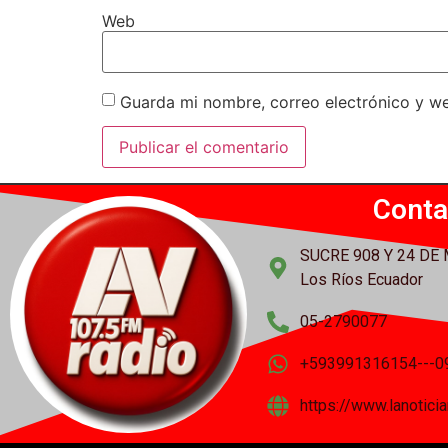
Web
Guarda mi nombre, correo electrónico y w
Conta
SUCRE 908 Y 24 DE
Los Ríos Ecuador
05-2790077
+593991316154---0
https://www.lanotic