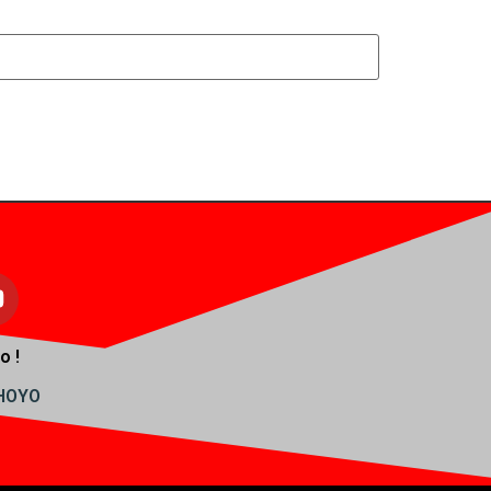
o !
AHOYO