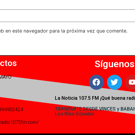
eb en este navegador para la próxima vez que comente.
ctos
Síguenos
 MAYO
La Noticia 107.5 FM ¡
Qué buena radi
TRANSMITE DESDE VINCES y BAB
994902424
Los Ríos-Ecuador
iaradio1075fm.com/