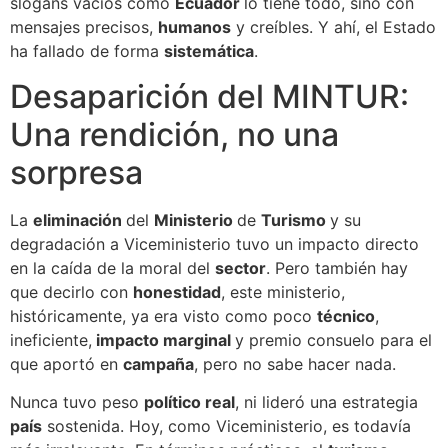
slogans vacíos como
Ecuador
lo tiene todo, sino con
mensajes precisos,
humanos
y creíbles. Y ahí, el Estado
ha fallado de forma
sistemática
.
Desaparición del MINTUR:
Una rendición, no una
sorpresa
La
eliminación
del
Ministerio
de
Turismo
y su
degradación a Viceministerio tuvo un impacto directo
en la caída de la moral del
sector
. Pero también hay
que decirlo con
honestidad
, este ministerio,
históricamente, ya era visto como poco
técnico
,
ineficiente,
impacto marginal
y premio consuelo para el
que aportó en
campaña
, pero no sabe hacer nada.
Nunca tuvo peso
político real
, ni lideró una estrategia
país
sostenida. Hoy, como Viceministerio, es todavía