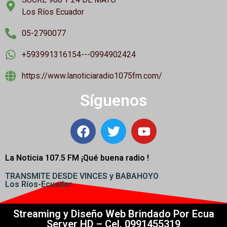
Los Ríos Ecuador
05-2790077
+593991316154---0994902424
https://www.lanoticiaradio1075fm.com/
Síguenos
La Noticia 107.5 FM ¡
Qué buena radio !
TRANSMITE DESDE VINCES y BABAHOYO
Los Ríos-Ecuador
Streaming y Diseño Web Brindado Por Ecua
Server HD – Cel. 0991455319