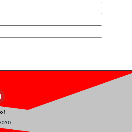
o !
AHOYO