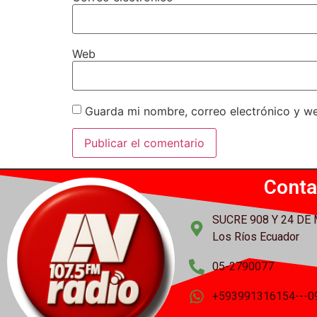
Web
Guarda mi nombre, correo electrónico y w
Conta
SUCRE 908 Y 24 DE
Los Ríos Ecuador
05-2790077
+593991316154---0