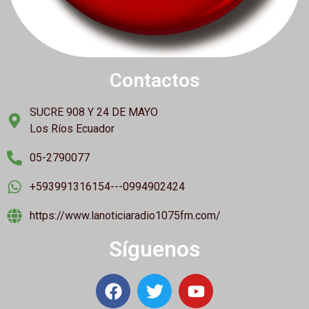
Contactos
SUCRE 908 Y 24 DE MAYO
Los Ríos Ecuador
05-2790077
+593991316154---0994902424
https://www.lanoticiaradio1075fm.com/
Síguenos