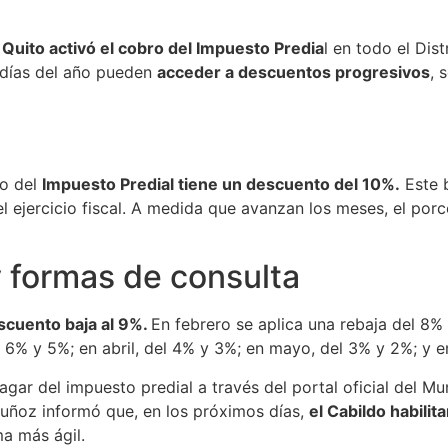
 Quito activó el cobro del Impuesto Predia
l en todo el Dis
 días del año pueden
acceder a descuentos progresivos
, 
go del
Impuesto Predial tiene un descuento del 10%.
Este b
 del ejercicio fiscal. A medida que avanzan los meses, el p
 formas de consulta
scuento baja al 9%.
En febrero se aplica una rebaja del 8%
 6% y 5%; en abril, del 4% y 3%; en mayo, del 3% y 2%; y en
gar del impuesto predial a través del portal oficial del Mun
Muñoz informó que, en los próximos días,
el Cabildo habilit
ma más ágil.