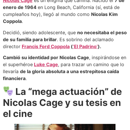
Nicolas Cage
es un enigma que camina. Nacido el
7 de
enero de 1964
en Long Beach, California (sí, está de
cumpleaños hoy), llegó al mundo como
Nicolas Kim
Coppola
.
Decidió, siendo adolescente, que
no necesitaba el peso
de su familia para brillar
. Es sobrino del aclamado
director
Francis Ford Coppola
(
‘El Padrino’
).
Cambió su identidad por Nicolas Cage
, inspirándose en
el superhéroe
Luke Cage
, para trazar un camino que lo
llevaría
de la gloria absoluta a una estrepitosa caída
financiera
.
La “mega actuación” de
Nicolas Cage y su tesis en
el cine