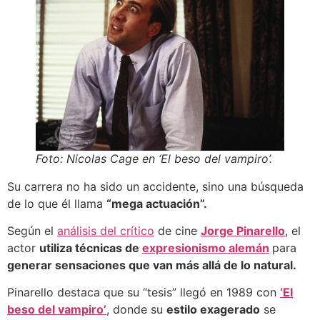
Foto: Nicolas Cage en ‘El beso del vampiro’.
Su carrera no ha sido un accidente, sino una búsqueda
de lo que él llama
“mega actuación”.
Según el
análisis del crítico
de cine
Jorge Pinarello
, el
actor
utiliza técnicas de
expresionismo alemán
para
generar sensaciones que van más allá de lo natural.
Pinarello destaca que su “tesis” llegó en 1989 con
‘El
beso del vampiro’
, donde su
estilo exagerado
se