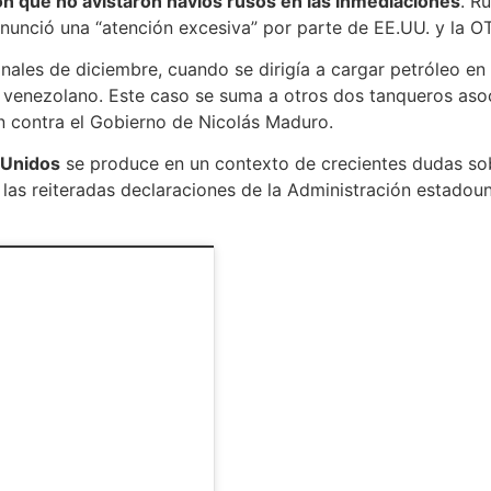
n que no avistaron navíos rusos en las inmediaciones
. R
nunció una “atención excesiva” por parte de EE.UU. y la O
inales de diciembre, cuando se dirigía a cargar petróleo 
 venezolano. Este caso se suma a otros dos tanqueros asoc
ón contra el Gobierno de Nicolás Maduro.
 Unidos
se produce en un contexto de crecientes dudas sobre
las reiteradas declaraciones de la Administración estadoun