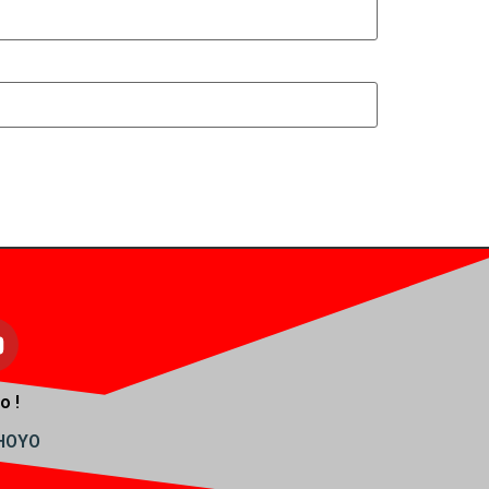
o !
AHOYO