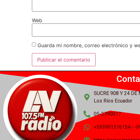
Web
Guarda mi nombre, correo electrónico y w
Conta
SUCRE 908 Y 24 DE
Los Ríos Ecuador
05-2790077
+593991316154---0