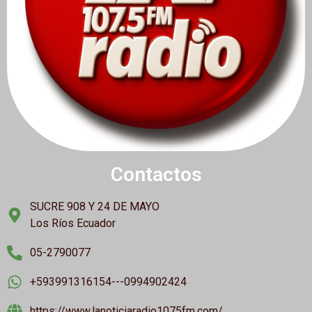
Contactos
SUCRE 908 Y 24 DE MAYO
Los Ríos Ecuador
05-2790077
+593991316154---0994902424
https://www.lanoticiaradio1075fm.com/