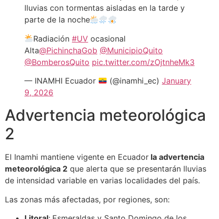
lluvias con tormentas aisladas en la tarde y
parte de la noche
Radiación
#UV
ocasional
Alta
@PichinchaGob
@MunicipioQuito
@BomberosQuito
pic.twitter.com/zOjtnheMk3
— INAMHI Ecuador
(@inamhi_ec)
January
9, 2026
Advertencia meteorológica
2
El Inamhi mantiene vigente en Ecuador
la advertencia
meteorológica 2
que alerta que se presentarán lluvias
de intensidad variable en varias localidades del país.
Las zonas más afectadas, por regiones, son:
Litoral
:
Esmeraldas y Santo Domingo de los