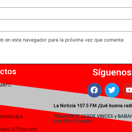
eb en este navegador para la próxima vez que comente.
ctos
Síguenos
 MAYO
La Noticia 107.5 FM ¡
Qué buena radi
TRANSMITE DESDE VINCES y BAB
994902424
Los Ríos-Ecuador
iaradio1075fm.com/