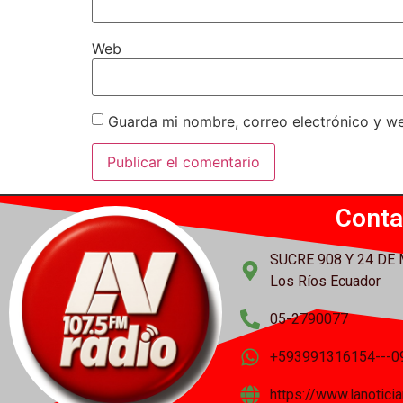
Web
Guarda mi nombre, correo electrónico y w
Conta
SUCRE 908 Y 24 DE
Los Ríos Ecuador
05-2790077
+593991316154---0
https://www.lanotic