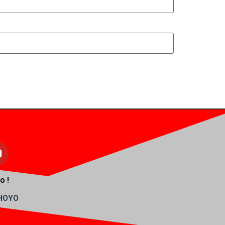
o !
AHOYO