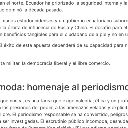
an el norte. Ecuador ha priorizado la seguridad interna y l
que dominó la década pasada.
n manos estadounidenses y un gobierno ecuatoriano subord
de la órbita de influencia de Rusia y China. El desafío para
en beneficios tangibles para el ciudadano de a pie y no en 
El éxito de esta apuesta dependerá de su capacidad para n
a militar, la democracia liberal y el libre comercio.
moda: homenaje al periodism
 que nunca, es una tarea que exige valentía, ética y un pr
r a las presiones del poder, a las amenazas veladas y explíci
libre. El periodismo responsable se ha convertido, peligros
 ser investigadas. El escrutinio público incomoda, desnuda
ebre frase de Ryszard Kapuściński: “El periodismo consiste 