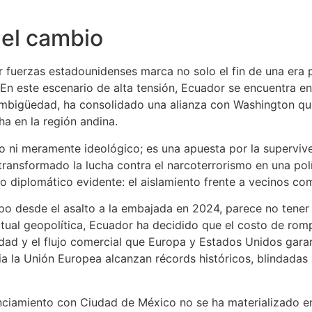
del cambio
fuerzas estadounidenses marca no solo el fin de una era pa
En este escenario de alta tensión, Ecuador se encuentra en 
ambigüedad, ha consolidado una alianza con Washington que
ha en la región andina.
o ni meramente ideológico; es una apuesta por la supervivenc
transformado la lucha contra el narcoterrorismo en una polí
o diplomático evidente: el aislamiento frente a vecinos c
po desde el asalto a la embajada en 2024, parece no tener
tual geopolítica, Ecuador ha decidido que el costo de romp
idad y el flujo comercial que Europa y Estados Unidos gar
ia la Unión Europea alcanzan récords históricos, blindadas
nciamiento con Ciudad de México no se ha materializado en 