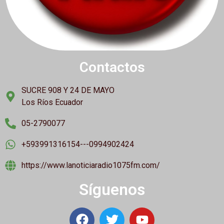
Contactos
SUCRE 908 Y 24 DE MAYO
Los Ríos Ecuador
05-2790077
+593991316154---0994902424
https://www.lanoticiaradio1075fm.com/
Síguenos