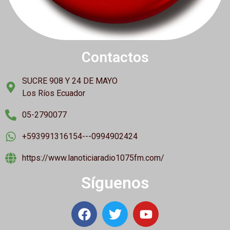
Contactos
SUCRE 908 Y 24 DE MAYO
Los Ríos Ecuador
05-2790077
+593991316154---0994902424
https://www.lanoticiaradio1075fm.com/
Síguenos