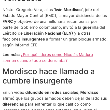
Néstor Gregorio Vera, alias ‘
Iván Mordisco’
, jefe del
Estado Mayor Central (EMC), la mayor disidencia de las
FARC
y objetivo de una millonaria recompensa por
parte del Gobierno colombiano, invitó a la
guerrilla
del
Ejército de
Liberación Nacional (ELN)
y a otras
facciones
insurgentes
a formar un gran bloque armado,
según informó EFE.
Lee más:
¿Por qué líder
e
s como Nicolás Maduro
sonríen cuando todo se derrumba?
Mordisco hace llamado a
cumbre insurgente
En un video
difundido en redes sociales, Mordisco
afirmó que los grupos armados deben dejar de lado sus
diferenc
ias para enfrentar lo que calificó como
intervenciones y agresiones externas, en alusión al