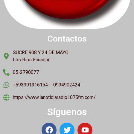
Contactos
SUCRE 908 Y 24 DE MAYO
Los Ríos Ecuador
05-2790077
+593991316154---0994902424
https://www.lanoticiaradio1075fm.com/
Síguenos