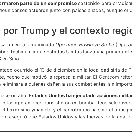
ormaron parte de un compromiso
sostenido para erradicar
dounidenses actuaron junto con países aliados, aunque el 
por Trump y el contexto regi
rcaron en la denominada
Operation Hawkeye Strike
(Operac
mbre, fecha en la que Estados Unidos lanzó una primera of
 en Siria.
tado ocurrido el 13 de diciembre en la localidad siria de P
te, hecho que motivó la represalia militar. El Centcom reite
liminará a quienes dañen a sus combatientes, sin importar 
hace un año, E
stados Unidos ha ejecutado acciones milita
 de estas operaciones consistieron en bombardeos selectivo
l terrorismo yihadista y el narcotráfico ha sido el princi
com aseguró que Estados Unidos y las fuerzas de la coalic