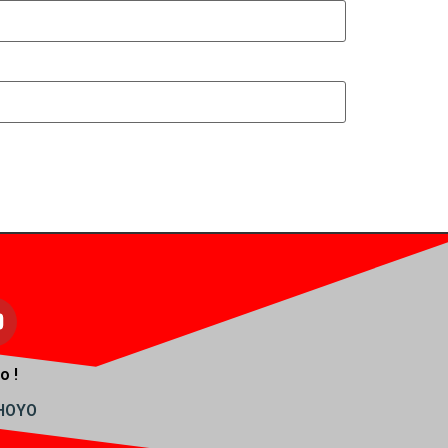
o !
AHOYO