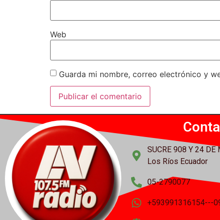
Web
Guarda mi nombre, correo electrónico y w
Conta
SUCRE 908 Y 24 DE
Los Ríos Ecuador
05-2790077
+593991316154---0