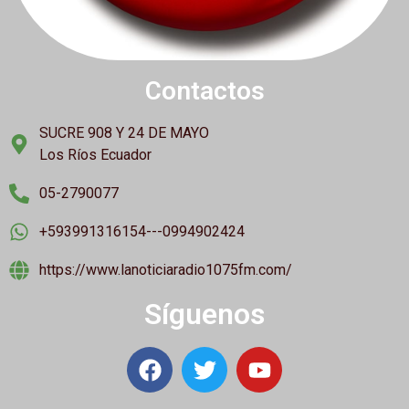
Contactos
SUCRE 908 Y 24 DE MAYO
Los Ríos Ecuador
05-2790077
+593991316154---0994902424
https://www.lanoticiaradio1075fm.com/
Síguenos