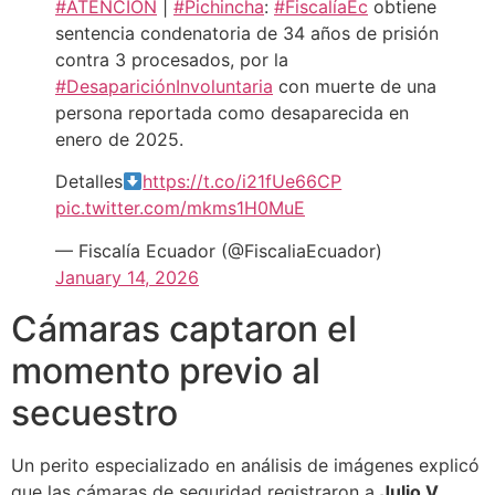
#ATENCIÓN
|
#Pichincha
:
#FiscalíaEc
obtiene
sentencia condenatoria de 34 años de prisión
contra 3 procesados, por la
#DesapariciónInvoluntaria
con muerte de una
persona reportada como desaparecida en
enero de 2025.
Detalles
https://t.co/i21fUe66CP
pic.twitter.com/mkms1H0MuE
— Fiscalía Ecuador (@FiscaliaEcuador)
January 14, 2026
Cámaras captaron el
momento previo al
secuestro
Un perito especializado en análisis de imágenes explicó
que las cámaras de seguridad registraron a
Julio V.