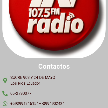
Contactos
SUCRE 908 Y 24 DE MAYO
Los Ríos Ecuador
05-2790077
+593991316154---0994902424