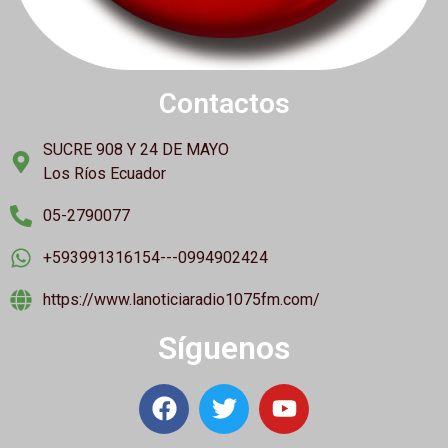
Contactos
SUCRE 908 Y 24 DE MAYO
Los Ríos Ecuador
05-2790077
+593991316154---0994902424
https://www.lanoticiaradio1075fm.com/
Síguenos