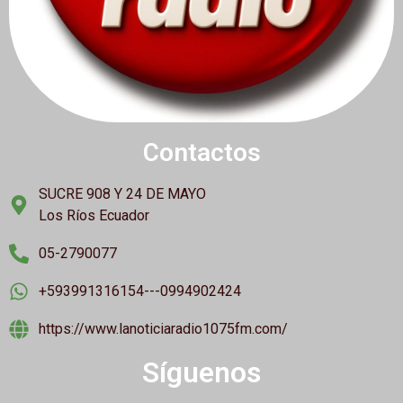
Contactos
SUCRE 908 Y 24 DE MAYO
Los Ríos Ecuador
05-2790077
+593991316154---0994902424
https://www.lanoticiaradio1075fm.com/
Síguenos