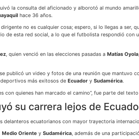
ivó la consulta del aficionado y alborotó al mundo amarill
ayaquil
hace 36 años.
 dirigente no es cualquier cosa; espero, si lo llegas a ser,
ario de esta red social, a lo que el futbolista respondió c
rez
, quien venció en las elecciones pasadas a
Matías Oyola
a se publicó un video y fotos de una reunión que mantuvo 
 deportivos más exitosos de
Ecuador
y
Sudamérica
.
nes con quienes han marcado el camino”, fue parte del text
yó su carrera lejos de Ecuado
 delanteros ecuatorianos con mayor trayectoria internaciona
,
Medio Oriente
y
Sudamérica
, además de una participaci