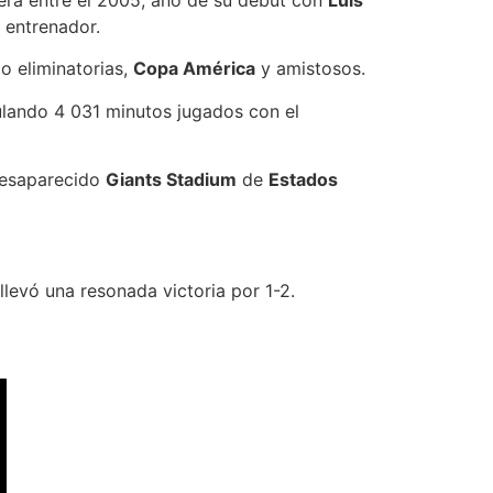
rera entre el 2005, año de su debut con
Luis
entrenador.
o eliminatorias,
Copa América
y amistosos.
mulando 4 031 minutos jugados con el
desaparecido
Giants Stadium
de
Estados
e llevó una resonada victoria por 1-2.