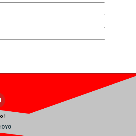
o !
AHOYO