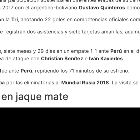
na participación sostenida en diferentes etapas de su car
 2017 con el argentino-boliviano
Gustavo Quinteros
como 
on la
Tri
, anotando 22 goles en competencias oficiales com
 registran dos asistencias y siete tarjetas amarillas, acu
, siete meses y 29 días en un empate 1-1 ante
Perú
en el 
nea de ataque con
Christian Benítez
e
Iván Kaviedes
.
 fue ante
Perú
, repitiendo los 71 minutos de su estreno.
pa
por las eliminatorias al
Mundial Rusia 2018
. La visita s
 en jaque mate