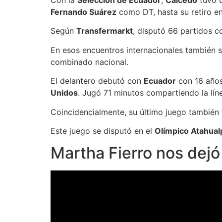
Con la
Selección de Ecuador
,
Caicedo
tuvo u
Fernando Suárez
como DT, hasta su retiro en
Según
Transfermarkt
, disputó 66 partidos c
En esos encuentros internacionales también se
combinado nacional.
El delantero debutó con
Ecuador
con 16 años
Unidos
. Jugó 71 minutos compartiendo la lí
Coincidencialmente, su último juego también
Este juego se disputó en el
Olímpico Atahual
Martha Fierro nos dejó