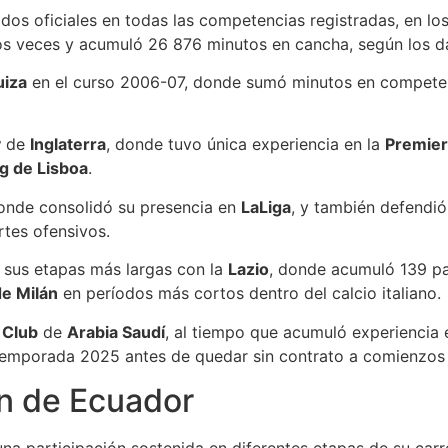
dos oficiales en todas las competencias registradas, en los
 dos veces y acumuló 26 876 minutos en cancha, según los 
uiza
en el curso 2006-07, donde sumó minutos en competenc
y
de
Inglaterra
, donde tuvo única experiencia en la
Premier
g de Lisboa
.
donde consolidó su presencia en
LaLiga
, y también defendió
rtes ofensivos.
e sus etapas más largas con la
Lazio
, donde acumuló 139 par
de Milán
en períodos más cortos dentro del calcio italiano.
 Club
de
Arabia Saudí
, al tiempo que acumuló experiencia
temporada 2025 antes de quedar sin contrato a comienzos
ón de Ecuador