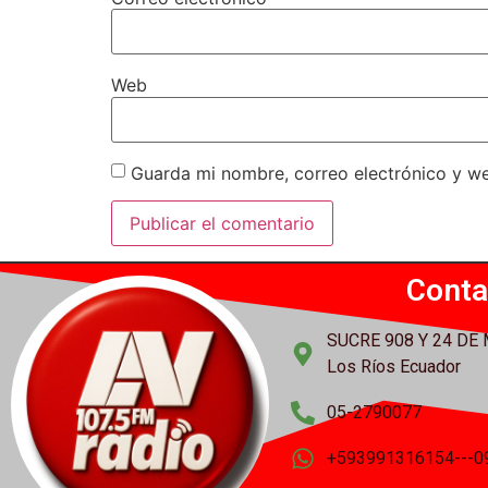
Web
Guarda mi nombre, correo electrónico y w
Conta
SUCRE 908 Y 24 DE
Los Ríos Ecuador
05-2790077
+593991316154---0