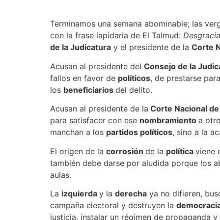
Terminamos una semana abominable; las ver
con la frase lapidaria de El Talmud:
Desgracia
de la Judicatura
y el presidente de la
Corte N
Acusan al presidente del
Consejo de la Judic
fallos en favor de
políticos
, de prestarse par
los
beneficiarios
del delito.
Acusan al presidente de la
Corte Nacional de 
para satisfacer con ese
nombramiento
a otr
manchan a los
partidos políticos
, sino a la a
El origen de la
corrosión
de la
política
viene 
también debe darse por aludida porque los 
aulas.
La
izquierda
y la
derecha
ya no difieren, bu
campaña electoral y destruyen la
democraci
justicia, instalar un régimen de propaganda y