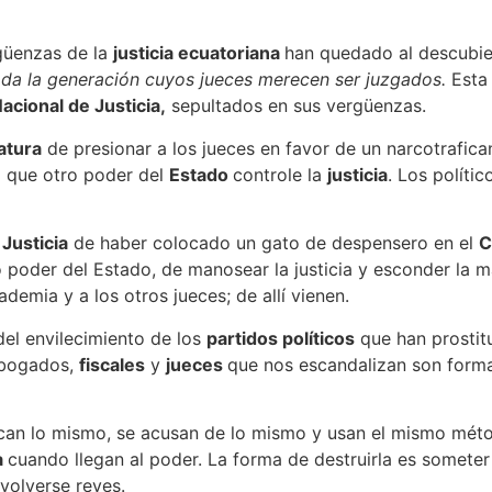
güenzas de la
justicia ecuatoriana
han quedado al descubie
da la generación cuyos jueces merecen ser juzgados.
Esta
acional de Justicia,
sepultados en sus vergüenzas.
atura
de presionar a los jueces en favor de un narcotrafica
a que otro poder del
Estado
controle la
justicia
. Los políti
Justicia
de haber colocado un gato de despensero en el
C
o poder del Estado, de manosear la justicia y esconder la 
cademia y a los otros jueces; de allí vienen.
del envilecimiento de los
partidos políticos
que han prostit
abogados,
fiscales
y
jueces
que nos escandalizan son form
scan lo mismo, se acusan de lo mismo y usan el mismo méto
a
cuando llegan al poder. La forma de destruirla es someter
 volverse reyes.