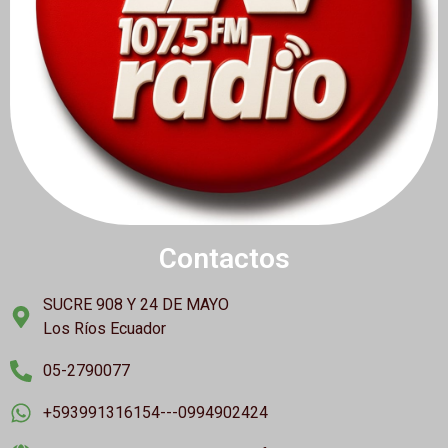
Contactos
SUCRE 908 Y 24 DE MAYO
Los Ríos Ecuador
05-2790077
+593991316154---0994902424