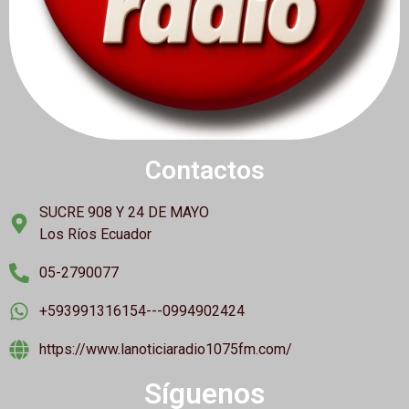
Contactos
SUCRE 908 Y 24 DE MAYO
Los Ríos Ecuador
05-2790077
+593991316154---0994902424
https://www.lanoticiaradio1075fm.com/
Síguenos