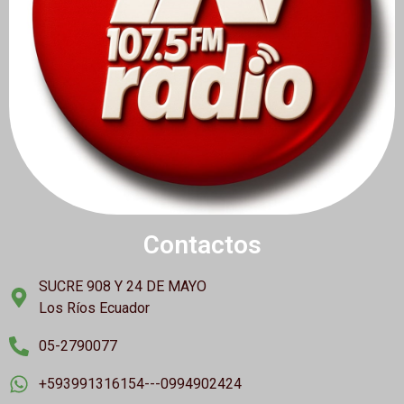
Contactos
SUCRE 908 Y 24 DE MAYO
Los Ríos Ecuador
05-2790077
+593991316154---0994902424