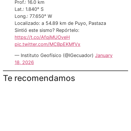
Prof.: 16.0 km
Lat.: 1.840° S
Long.: 77.650° W
Localizado: a 54.89 km de Puyo, Pastaza
Sintió este sismo? Repórtelo:
https://t.co/AfqjMUOveH
pic.twitter.com/MCBpEKMfVx
— Instituto Geofísico (@IGecuador)
January
18, 2026
Te recomendamos