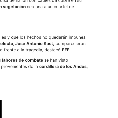
olsa de nailon con cables de cobre en su
la vegetación
cercana a un cuartel de
bles y que los hechos no quedarán impunes.
 electo, José Antonio Kast,
comparecieron
d frente a la tragedia, destacó
EFE
.
s
labores de combate
se han visto
s provenientes de la
cordillera de los Andes
,