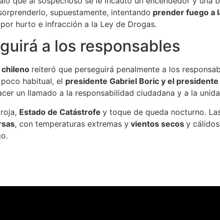
aló que al sospechoso se le incautó un encendedor y una b
s sorprenderlo, supuestamente, intentando
prender fuego a 
por hurto e infracción a la Ley de Drogas.
eguirá a los responsables
 chileno
reiteró que perseguirá penalmente a los responsa
 poco habitual, el
presidente Gabriel Boric y el presidente
cer un llamado a la responsabilidad ciudadana y a la unida
 roja,
Estado de Catástrofe
y toque de queda nocturno. La
rsas
, con temperaturas extremas y
vientos secos
y cálido
go.