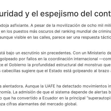
guridad y el espejismo del cont
oja asfixiante. A pesar de la movilización de ocho mil mili
e en los puestos más oscuros del ranking mundial de crimina
, aunque visible en las calles, parece ser una respuesta táct
á bajo un escrutinio sin precedentes. Con un Ministerio de
r golpeado por fallos en la coordinación internacional —como
 el Gobierno la profundidad estructural del monstruo que 
s cabecillas sugiere que el Estado está golpeando al braz
más alentadora. Aunque la UAFE ha detectado movimientos inu
conomía. La admisión de que el sistema depende de alertas 
 que ha convertido a Ecuador en la principal “superautopis
anza cifras alarmantes del mercado global.