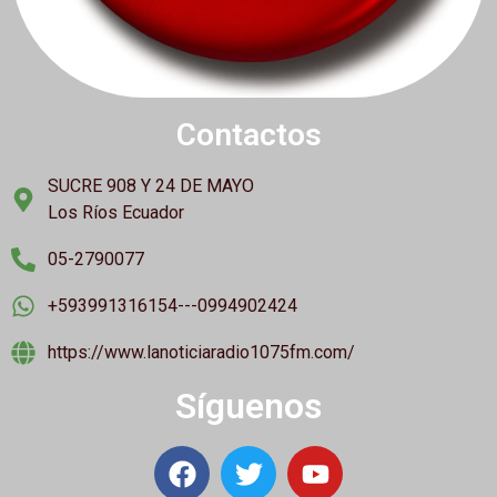
Contactos
SUCRE 908 Y 24 DE MAYO
Los Ríos Ecuador
05-2790077
+593991316154---0994902424
https://www.lanoticiaradio1075fm.com/
Síguenos