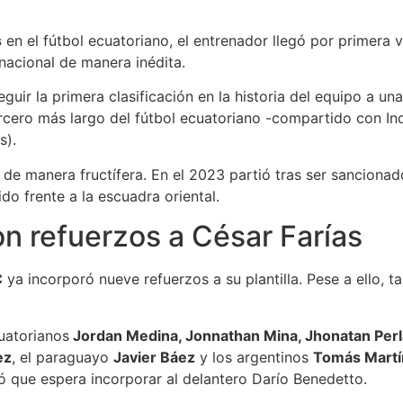
s
en el fútbol ecuatoriano, el entrenador llegó por primera 
nacional de manera inédita.
guir la primera clasificación en la historia del equipo a un
ercero más largo del fútbol ecuatoriano -compartido con In
s).
de manera fructífera. En el 2023 partió tras ser sanciona
do frente a la escuadra oriental.
n refuerzos a César Farías
C
ya incorporó nueve refuerzos a su plantilla. Pese a ello, 
uatorianos
Jordan Medina, Jonnathan Mina, Jhonatan Perla
ez
, el paraguayo
Javier Báez
y los argentinos
Tomás Martín
ó que espera incorporar al delantero Darío Benedetto.