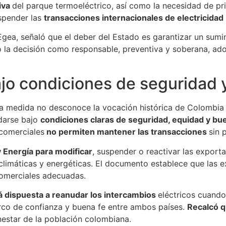
iva
del parque termoeléctrico, así como la necesidad de pri
uspender las
transacciones internacionales de electricidad
Egea, señaló que el deber del Estado es garantizar un sumi
có la decisión como responsable, preventiva y soberana, ado
ajo condiciones de seguridad 
e la medida no desconoce la vocación histórica de Colombia 
darse bajo
condiciones claras de seguridad, equidad y bue
 comerciales
no permiten mantener las transacciones
sin 
y Energía para modificar
, suspender o reactivar las exporta
 climáticas y energéticas. El documento establece que las
comerciales adecuadas.
á dispuesta a reanudar los intercambios
eléctricos cuando
rco de confianza y buena fe entre ambos países.
Recalcó q
enestar de la población colombiana.