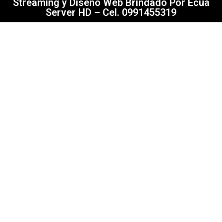
Streaming y Diseño Web Brindado Por Ecua
Server HD – Cel. 0991455319