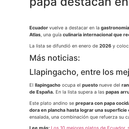
papa destacan en 
Ecuador
vuelve a destacar en la
gastronomía
Atlas
, una guía
culinaria internacional que r
La lista se difundió en enero de
2026
y coloc
Más noticias:
Llapingacho, entre los me
El
llapingacho
ocupa el
puesto
nueve del
ra
de España.
En la lista supera a las
papas arr
Este plato andino se
prepara con papa cocida
dora en plancha hasta lograr una superficie 
ensalada, una combinación que refuerza su c
Lee más:
Los 10 mejores platos de Ecuador, 