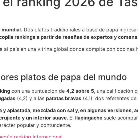
el ranking 2026 de Tas
 mundial.
Dos platos tradicionales a base de papa ingresar
ecopila rankings a partir de reseñas de expertos y comens
a al país en una vitrina global donde compite con cocinas 
jores platos de papa del mundo
nking
con una puntuación de
4,2 sobre 5
, una calificación 
ugadas
(4,2) y a las
patatas bravas
(4,1), dos referentes de 
 y aplastada, mezclada con sal y, en algunas versiones, a
crujiente y un interior suave.
El
llapingacho
suele acompaña
arácter popular y contundente.
según ranking internacional