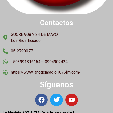
Contactos
SUCRE 908 Y 24 DE MAYO
Los Ríos Ecuador
05-2790077
+593991316154---0994902424
https://www.lanoticiaradio1075fm.com/
Síguenos