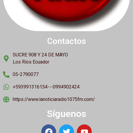
Contactos
SUCRE 908 Y 24 DE MAYO
Los Ríos Ecuador
05-2790077
+593991316154---0994902424
https://www.lanoticiaradio1075fm.com/
Síguenos