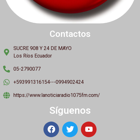
Contactos
SUCRE 908 Y 24 DE MAYO
Los Ríos Ecuador
05-2790077
+593991316154---0994902424
https://www.lanoticiaradio1075fm.com/
Síguenos